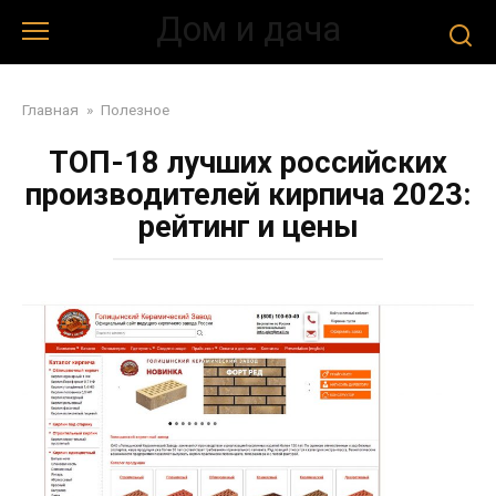
Перейти
Дом и дача
к
контенту
Главная
»
Полезное
ТОП-18 лучших российских
производителей кирпича 2023:
рейтинг и цены