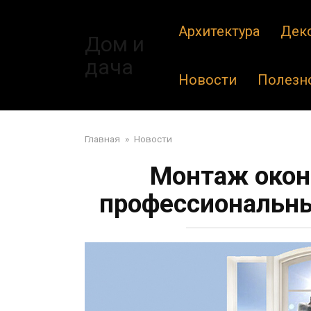
Перейти
к
Архитектура
Дек
Дом и
контенту
дача
Новости
Полезн
Главная
»
Новости
Монтаж окон
профессиональны