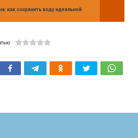
на: как сохранить воду идеальной
атью