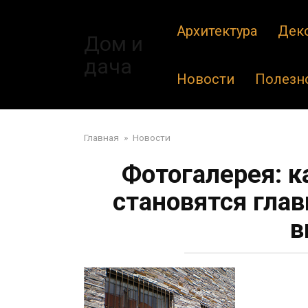
Перейти
к
Архитектура
Дек
Дом и
контенту
дача
Новости
Полезн
Главная
»
Новости
Фотогалерея: 
становятся гла
в