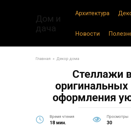
Перейти
к
Архитектура
Дек
Дом и
контенту
дача
Новости
Полезн
Главная
»
Декор дома
Стеллажи в
оригинальных 
оформления ую
Время чтения
Просмотры
18 мин.
30