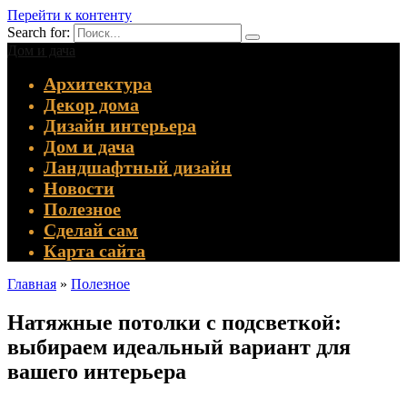
Перейти к контенту
Search for:
Дом и дача
Архитектура
Декор дома
Дизайн интерьера
Дом и дача
Ландшафтный дизайн
Новости
Полезное
Сделай сам
Карта сайта
Главная
»
Полезное
Натяжные потолки с подсветкой:
выбираем идеальный вариант для
вашего интерьера