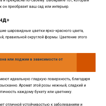
а и прекрасна по-своему. Выбирайте тот, который
к он преобразит ваш сад или интерьер.
нд»
шие шаровидные цветки ярко-красного цвета,
ый, правильной округлой формы. Цветение этого
на или лоджии в зависимости от
меют идеальную гладкую поверхность, благодаря
изысканно. Аромат этой розы нежный, сладкий и
нтичность каждому букету или цветнику.
ет отличной устойчивостью к заболеваниям и