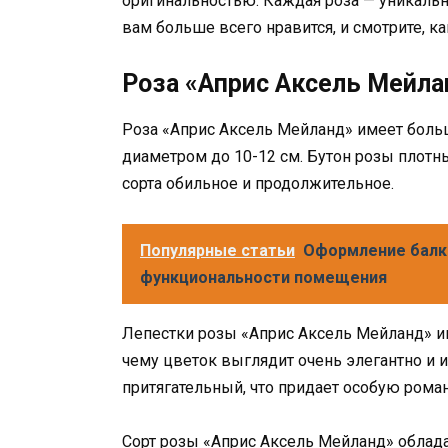
оригинальностью. Каждая роза — уникальн
вам больше всего нравится, и смотрите, ка
Роза «Априс Аксель Мейла
Роза «Априс Аксель Мейланд» имеет боль
диаметром до 10-12 см. Бутон розы плотн
сорта обильное и продолжительное.
Популярные статьи
Оформление балко
функциональности помещения
Лепестки розы «Априс Аксель Мейланд» и
чему цветок выглядит очень элегантно и 
притягательный, что придает особую рома
Сорт розы «Априс Аксель Мейланд» облада