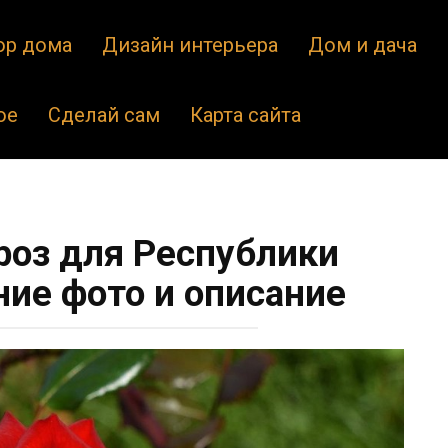
ор дома
Дизайн интерьера
Дом и дача
ое
Сделай сам
Карта сайта
роз для Республики
ние фото и описание