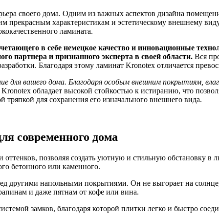
рьера своего дома. Одним из важных аспектов дизайна помещени
им прекрасным характеристикам и эстетическому внешнему виду
ококачественного ламината.
очетающего в себе немецкое качество и инновационные техно
го партнера и признанного эксперта в своей области.
Вся про
разработки. Благодаря этому ламинат Kronotex отличается пре
ение для вашего дома. Благодаря особым внешним покрытиям, вл
Kronotex обладает высокой стойкостью к истиранию, что позвол
ой тряпкой для сохранения его изначального внешнего вида.
для современного дома
и оттенков, позволяя создать уютную и стильную обстановку в
ого бетонного или каменного.
ед другими напольными покрытиями. Он не выгорает на солнце, 
рапинам и даже пятнам от кофе или вина.
системой замков, благодаря которой плитки легко и быстро соед