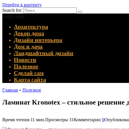
Перейти к контенту
Search for:
Дом и дача
Архитектура
Декор дома
Дизайн интерьера
Дом и дача
Ландшафтный дизайн
Новости
Полезное
Сделай сам
Карта сайта
Главная
»
Полезное
Ламинат Kronotex – стильное решение 
Время чтения
11 мин.
Просмотры
31
Комментарии
0
Опубликова