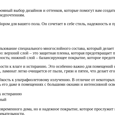
ромный выбор дизайнов и оттенков, которые помогут вам создат
предпочтениям.
ром для вашего пола. Он сочетает в себе стиль, надежность и п
ользование специального многослойного состава, который делае
 верхний слой – это защитная пленка, которая предотвращает по
льность; нижний слой – балансирующее покрытие, которое предо
вости к влаге и истиранию. Это особенно важно для помещений 
 ламинат легко очищается от пыли, грязи и пятен, что делает е
йкость к ультрафиолетовому излучению. В отличие от некоторых
ть его даже в помещениях с большими окнами и интенсивной ос
к истиранию
ный
 современного дома, но и надежное покрытие, которое прослужит
лекательности.