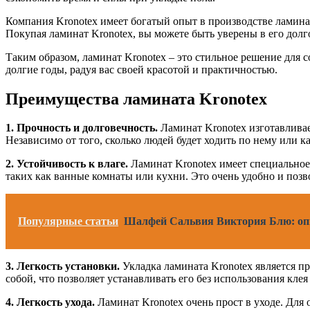
Компания Kronotex имеет богатый опыт в производстве ламинат
Покупая ламинат Kronotex, вы можете быть уверены в его долг
Таким образом, ламинат Kronotex – это стильное решение для
долгие годы, радуя вас своей красотой и практичностью.
Преимущества ламината Kronotex
1. Прочность и долговечность.
Ламинат Kronotex изготавливае
Независимо от того, сколько людей будет ходить по нему или к
2. Устойчивость к влаге.
Ламинат Kronotex имеет специальное 
таких как ванные комнаты или кухни. Это очень удобно и поз
Популярные статьи
Шалфей Сальвия Виктория Блю: опи
3. Легкость установки.
Укладка ламината Kronotex является п
собой, что позволяет устанавливать его без использования кле
4. Легкость ухода.
Ламинат Kronotex очень прост в уходе. Для