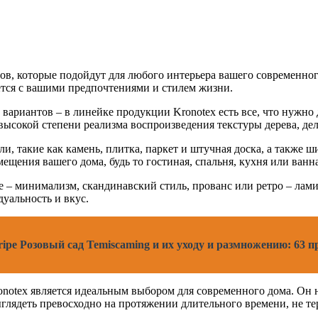
в, которые подойдут для любого интерьера вашего современного
ется с вашими предпочтениями и стилем жизни.
вариантов – в линейке продукции Kronotex есть все, что нужно 
ысокой степени реализма воспроизведения текстуры дерева, де
ли, такие как камень, плитка, паркет и штучная доска, а также
щения вашего дома, будь то гостиная, спальня, кухня или ванна
е – минимализм, скандинавский стиль, прованс или ретро – лам
уальность и вкус.
ripe Розовый сад Temiscaming и их уходу и размножению: 63 
onotex является идеальным выбором для современного дома. Он н
ыглядеть превосходно на протяжении длительного времени, не те