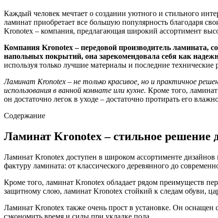
Каждый человек мечтает о создании уютного и стильного инте
ламинат приобретает все большую популярность благодаря сво
Kronotex – компания, предлагающая широкий ассортимент выс
Компания Kronotex – передовой производитель ламината, с
напольных покрытий, она зарекомендовала себя как надежно
используя только лучшие материалы и последние технические 
Ламинат Kronotex – не только красивое, но и практичное реш
использования в ванной комнате или кухне.
Кроме того, ламинат 
он достаточно легок в уходе – достаточно протирать его влажн
Содержание
Ламинат Kronotex – стильное решение 
Ламинат Kronotex доступен в широком ассортименте дизайнов 
фактуру ламината: от классического деревянного до современн
Кроме того, ламинат Kronotex обладает рядом преимуществ пер
защитному слою, ламинат Kronotex стойкий к следам обуви, ца
Ламинат Kronotex также очень прост в установке. Он оснащен 
сэкономить время и силы при укладке пола.