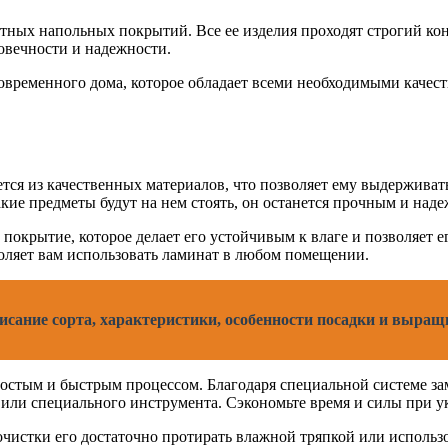
ных напольных покрытий. Все ее изделия проходят строгий конт
овечности и надежности.
 современного дома, которое обладает всеми необходимыми каче
тся из качественных материалов, что позволяет ему выдерживат
акие предметы будут на нем стоять, он останется прочным и над
покрытие, которое делает его устойчивым к влаге и позволяет
воляет вам использовать ламинат в любом помещении.
сание сорта, характеристики, особенности посадки и выра
ростым и быстрым процессом. Благодаря специальной системе за
я или специального инструмента. Сэкономьте время и силы при у
 очистки его достаточно протирать влажной тряпкой или исполь