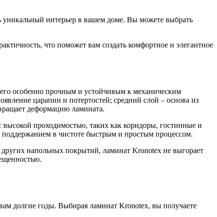
ь уникальный интерьер в вашем доме. Вы можете выбрать
рактичность, что поможет вам создать комфортное и элегантное
т его особенно прочным и устойчивым к механическим
явление царапин и потертостей; средний слой – основа из
твращает деформацию ламината.
с высокой проходимостью, таких как коридоры, гостинные и
го поддержанием в чистоте быстрым и простым процессом.
 других напольных покрытий, ламинат Kronotex не выгорает
вещенностью.
 вам долгие годы. Выбирая ламинат Kronotex, вы получаете