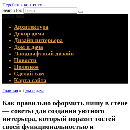
Перейти к контенту
Search for:
Дом и дача
Архитектура
Декор дома
Дизайн интерьера
Дом и дача
Ландшафтный дизайн
Новости
Полезное
Сделай сам
Карта сайта
Главная
»
Дом и дача
Как правильно оформить нишу в стене
— советы для создания уютного
интерьера, который поразит гостей
своей функциональностью и