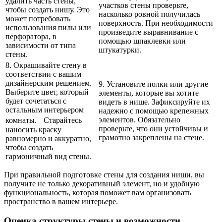
удалить часть стены,
участков стены проверьте,
чтобы создать нишу. Это
насколько ровной получилась
может потребовать
поверхность. При необходимости
использования пилы или
произведите выравнивание с
перфоратора, в
помощью шпаклевки или
зависимости от типа
штукатурки.
стены.
8. Окрашивайте стену в
соответствии с вашим
дизайнерским решением.
9. Установите полки или другие
Выберите цвет, который
элементы, которые вы хотите
будет сочетаться с
видеть в нише. Зафиксируйте их
остальным интерьером
надежно с помощью крепежных
элементов. Обязательно
комнаты. Старайтесь
проверьте, что они устойчивы и
наносить краску
грамотно закреплены на стене.
равномерно и аккуратно,
чтобы создать
гармоничный вид стены.
При правильной подготовке стены для создания ниши, вы
получите не только декоративный элемент, но и удобную
функциональность, которая поможет вам организовать
пространство в вашем интерьере.
Оценка структуры стены и возможности