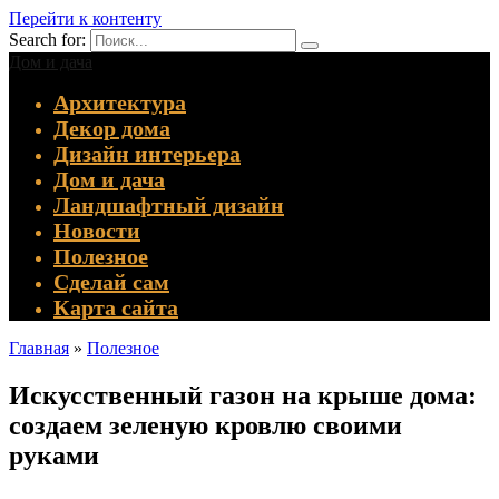
Перейти к контенту
Search for:
Дом и дача
Архитектура
Декор дома
Дизайн интерьера
Дом и дача
Ландшафтный дизайн
Новости
Полезное
Сделай сам
Карта сайта
Главная
»
Полезное
Искусственный газон на крыше дома:
создаем зеленую кровлю своими
руками