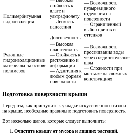
— Высокая
— Возможность
стойкость к
пузыревидного
влаге и
отделения на
Полимербитумная
ультрафиолету
поверхности
гидроизоляция
— Легкость
— Ограниченный
нанесения
выбор цветов и
—
оттенков
Долговечность
— Высокая
— Возможность
пластичность
просачивания воды
Рулонные
— Стойкость к
через соединительные
гидроизоляционные
растяжению и
швы
материалы на основе
деформации
— Сложности при
полимеров
— Адаптация к
монтаже на сложных
любым формам
конструкциях
поверхности
Подготовка поверхности крыши
Перед тем, как приступить к укладке искусственного газона
на крыше, необходимо правильно подготовить поверхность.
Вот несколько шагов, которые следует выполнить:
Очистите крышу от мусора и лишних растений.