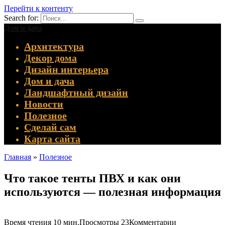
Перейти к контенту
Search for:
Дом и дача
Архитектура
Декор дома
Дизайн интерьера
Дом и дача
Ландшафтный дизайн
Новости
Полезное
Сделай сам
Карта сайта
Главная
»
Полезное
Что такое тенты ПВХ и как они
используются — полезная информация
Время чтения
10 мин.
Просмотры
23
Комментарии