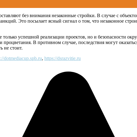
оставляют без внимания незаконные стройки. В случае с объект
нкций. Это посылает ясный сигнал о том, что незаконное строит
не только успешной реализации проектов, но и безопасности ок
и процветания. В противном случае, последствия могут оказатьс
ь не стоит.
s://dotmediacup.spb.ru
,
https://dsrazvitie.ru