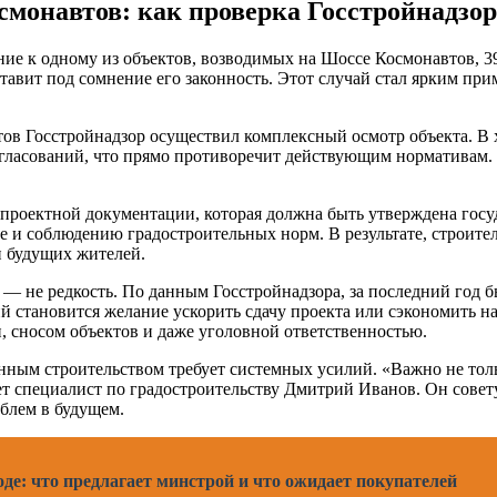
смонавтов: как проверка Госстройнадзо
ие к одному из объектов, возводимых на Шоссе Космонавтов, 39
тавит под сомнение его законность. Этот случай стал ярким при
в Госстройнадзор осуществил комплексный осмотр объекта. В х
гласований, что прямо противоречит действующим нормативам. Т
роектной документации, которая должна быть утверждена госуда
е и соблюдению градостроительных норм. В результате, строит
и будущих жителей.
и — не редкость. По данным Госстройнадзора, за последний год 
 становится желание ускорить сдачу проекта или сэкономить н
, сносом объектов и даже уголовной ответственностью.
онным строительством требует системных усилий. «Важно не толь
т специалист по градостроительству Дмитрий Иванов. Он совету
облем в будущем.
де: что предлагает минстрой и что ожидает покупателей