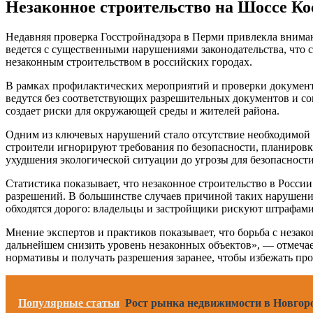
Незаконное строительство на Шоссе Ко
Недавняя проверка Госстройнадзора в Перми привлекла вниман
ведется с существенными нарушениями законодательства, что с
незаконным строительством в российских городах.
В рамках профилактических мероприятий и проверки документо
ведутся без соответствующих разрешительных документов и со
создает риски для окружающей среды и жителей района.
Одним из ключевых нарушений стало отсутствие необходимой п
строители игнорируют требования по безопасности, планировк
ухудшения экологической ситуации до угрозы для безопасност
Статистика показывает, что незаконное строительство в Росси
разрешений. В большинстве случаев причиной таких нарушений
обходятся дорого: владельцы и застройщики рискуют штрафами
Мнение экспертов и практиков показывает, что борьба с незак
дальнейшем снизить уровень незаконных объектов», — отмечае
нормативы и получать разрешения заранее, чтобы избежать пр
Популярные статьи
Рост рынка недвижимости в Новгоро