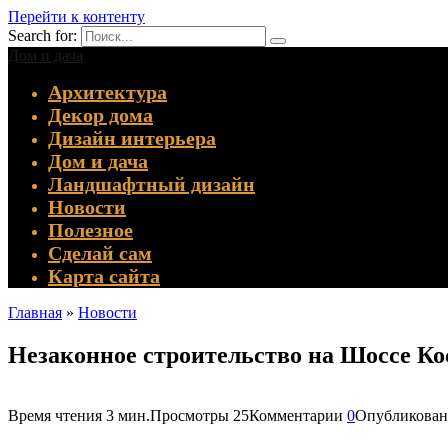
Перейти к контенту
Search for:
Дом и дача
Архитектура
Декор дома
Дизайн интерьера
Дом и дача
Ландшафтный дизайн
Новости
Полезное
Сделай сам
Карта сайта
Главная
»
Новости
Незаконное строительство на Шоссе Ко
Время чтения
3 мин.
Просмотры
25
Комментарии
0
Опубликован