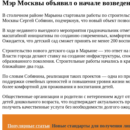
Мэр Москвы объявил о начале возведен
В столичном районе Марьина стартовали работы по строительс
Москвы Сергей Собянин, подчеркнув, что новый объект позвол
В ходе недавнего выездного мероприятия градоначальник отме
масштабной инициативы по созданию современных, комфортных 
Ожидается, что детский сад сможет принять не менее 200 восп
Строительство нового детского сада в Марьине — это ответ на
Власти города делают ставку на создание инфраструктуры, спо
образованного поколения. Строительные работы начались в кра
ближайшие два года.
По словам Собянина, реализация таких проектов — одна из пр
поддержки семейных ценностей и повышения уровня жизни мос
более комфортной для проживания и воспитания детей.
Общественные организации и родители с нетерпением ждут отк
детей дошкольного возраста, что подтверждает актуальность 
получить качественные услуги без необходимости долгого ожи
Популярные статьи
Новые стандарты для получения лиц