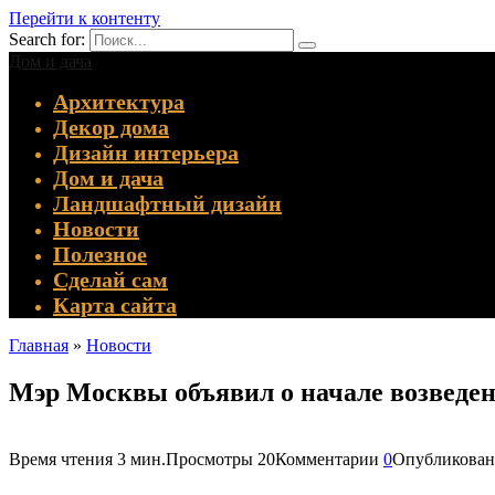
Перейти к контенту
Search for:
Дом и дача
Архитектура
Декор дома
Дизайн интерьера
Дом и дача
Ландшафтный дизайн
Новости
Полезное
Сделай сам
Карта сайта
Главная
»
Новости
Мэр Москвы объявил о начале возведен
Время чтения
3 мин.
Просмотры
20
Комментарии
0
Опубликован