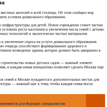
на
я местных жителей и всей столицы. Об этом сообщил мэр
шить условия дошкольного образования.
ю инфраструктуры для детей. Новое учреждение станет частью
условиях роста населения и увеличения числа семей с детьми.
енных технологий и экологически чистых материалов.
я и увеличение спроса на услуги дошкольного образования.
свою очередь способствует формированию здорового и
тивное возведение здания, которое должно быть завершено в
о строительство новых детских садов — важный элемент
м, и каждая новая инициатива позволяет сделать Москву еще
ов семей в Москве нуждаются в дополнительных местах для
уктуры — важный шаг к тому, чтобы каждая семья могла
изменится для будущих специалистов