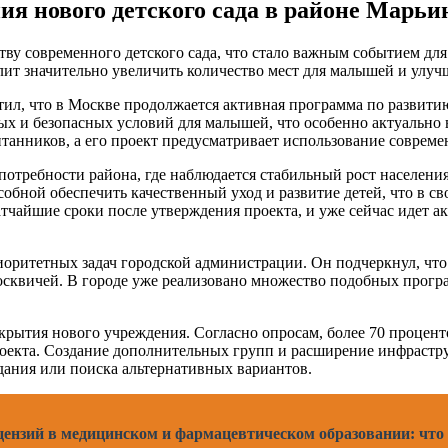
ия нового детского сада в районе Марьи
тву современного детского сада, что стало важным событием дл
ит значительно увеличить количество мест для малышей и улуч
тил, что в Москве продолжается активная программа по развити
и безопасных условий для малышей, что особенно актуально в 
итанников, а его проект предусматривает использование соврем
 потребности района, где наблюдается стабильный рост населени
собной обеспечить качественный уход и развитие детей, что в 
тчайшие сроки после утверждения проекта, и уже сейчас идет ак
иоритетных задач городской администрации. Он подчеркнул, чт
квичей. В городе уже реализовано множество подобных програм
рытия нового учреждения. Согласно опросам, более 70 процент
проекта. Создание дополнительных групп и расширение инфрастр
дания или поиска альтернативных вариантов.
ензий в медицинском и фармацевтическом образовании: что 