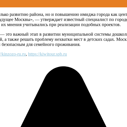
лько развитию района, но и повышению имиджа города как цент
удущее Москвы», — утверждает известный специалист по городс
бы их мнения учитывались при реализации подобных проектов.
не — это важный этап в развитии муниципальной системы дошкол
ей, а также решать проблему нехватки мест в детских садах. М
 и безопасным для семейного проживания.
://kinzozo-ru.ru
,
https://kiwitour.spb.ru