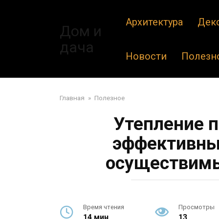
Перейти
к
Архитектура
Дек
Дом и
контенту
дача
Новости
Полезн
Главная
»
Полезное
Утепление п
эффективные
осуществимы
Время чтения
Просмотры
14 мин.
13