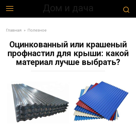
Перейти
Дом и дача
к
контенту
Главная
»
Полезное
Оцинкованный или крашеный
профнастил для крыши: какой
материал лучше выбрать?