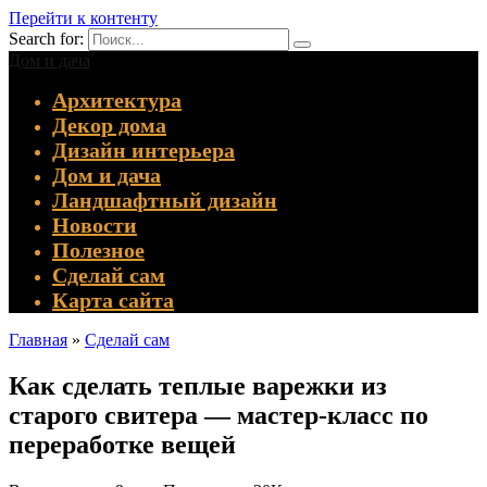
Перейти к контенту
Search for:
Дом и дача
Архитектура
Декор дома
Дизайн интерьера
Дом и дача
Ландшафтный дизайн
Новости
Полезное
Сделай сам
Карта сайта
Главная
»
Сделай сам
Как сделать теплые варежки из
старого свитера — мастер-класс по
переработке вещей