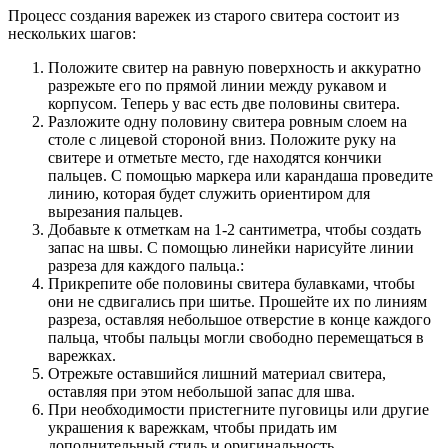
Процесс создания варежек из старого свитера состоит из
нескольких шагов:
Положите свитер на равную поверхность и аккуратно
разрежьте его по прямой линии между рукавом и
корпусом. Теперь у вас есть две половины свитера.
Разложите одну половину свитера ровным слоем на
столе с лицевой стороной вниз. Положите руку на
свитере и отметьте место, где находятся кончики
пальцев. С помощью маркера или карандаша проведите
линию, которая будет служить ориентиром для
вырезания пальцев.
Добавьте к отметкам на 1-2 сантиметра, чтобы создать
запас на швы. С помощью линейки нарисуйте линии
разреза для каждого пальца.:
Прикрепите обе половины свитера булавками, чтобы
они не сдвигались при шитье. Прошейте их по линиям
разреза, оставляя небольшое отверстие в конце каждого
пальца, чтобы пальцы могли свободно перемещаться в
варежках.
Отрежьте оставшийся лишний материал свитера,
оставляя при этом небольшой запас для шва.
При необходимости пристегните пуговицы или другие
украшения к варежкам, чтобы придать им
дополнительный стиль и оригинальность.