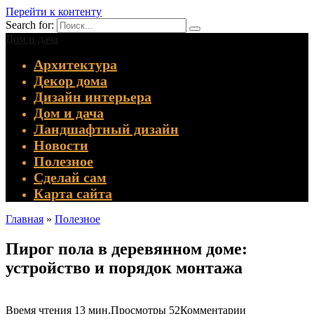
Перейти к контенту
Search for:
Дом и дача
Архитектура
Декор дома
Дизайн интерьера
Дом и дача
Ландшафтный дизайн
Новости
Полезное
Сделай сам
Карта сайта
Главная
»
Полезное
Пирог пола в деревянном доме:
устройство и порядок монтажа
Время чтения
13 мин.
Просмотры
52
Комментарии