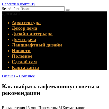
Перейти к контенту
Search for:
Дом и дача
Архитектура
Декор дома
Дизайн интерьера
Дом и дача
Ландшафтный дизайн
Новости
Полезное
Сделай сам
Карта сайта
Главная
»
Полезное
Как выбрать кофемашину: советы и
рекомендации
Время чтения
13 мин.
Просмотры
61
Комментарии